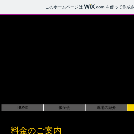
このホームページは
.com
を使って作成さ
ＮＰＯ武道教育
渡部道場札幌カラテ
HOME
優至会
道場の紹介
料金のご案内